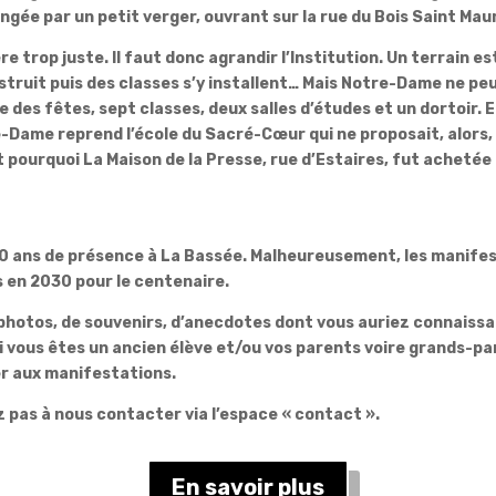
gée par un petit verger, ouvrant sur la rue du Bois Saint Mau
e trop juste. Il faut donc agrandir l’Institution. Un terrain es
struit puis des classes s’y installent… Mais Notre-Dame ne peut 
des fêtes, sept classes, deux salles d’études et un dortoir. En
re-Dame reprend l’école du Sacré-Cœur qui ne proposait, alors, 
est pourquoi La Maison de la Presse, rue d’Estaires, fut acheté
 90 ans de présence à La Bassée. Malheureusement, les mani
s en 2030 pour le centenaire.
hotos, de souvenirs, d’anecdotes dont vous auriez connaissanc
, si vous êtes un ancien élève et/ou vos parents voire grands-pa
er aux manifestations.
ez pas à nous contacter via l’espace « contact ».
En savoir plus