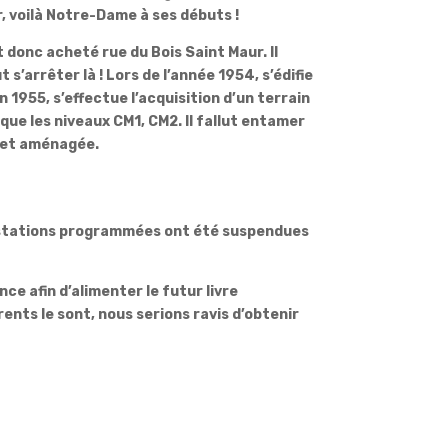
r, voilà Notre-Dame à ses débuts !
t donc acheté rue du Bois Saint Maur. Il
s’arrêter là ! Lors de l’année 1954, s’édifie
 1955, s’effectue l’acquisition d’un terrain
que les niveaux CM1, CM2. Il fallut entamer
e et aménagée.
festations programmées ont été suspendues
e afin d’alimenter le futur livre
rents le sont, nous serions ravis d’obtenir