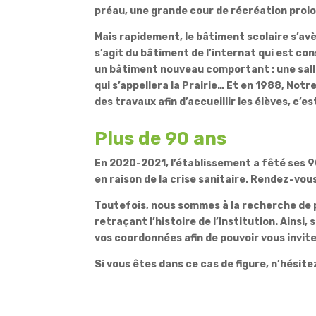
préau, une grande cour de récréation prolon
Mais rapidement, le bâtiment scolaire s’avèr
s’agit du bâtiment de l’internat qui est con
un bâtiment nouveau comportant : une salle 
qui s’appellera la Prairie… Et en 1988, Not
des travaux afin d’accueillir les élèves, c’
Plus de 90 ans
En 2020-2021, l’établissement a fêté ses
en raison de la crise sanitaire. Rendez-vou
Toutefois, nous sommes à la recherche de p
retraçant l’histoire de l’Institution. Ainsi
vos coordonnées afin de pouvoir vous invit
Si vous êtes dans ce cas de figure, n’hésit