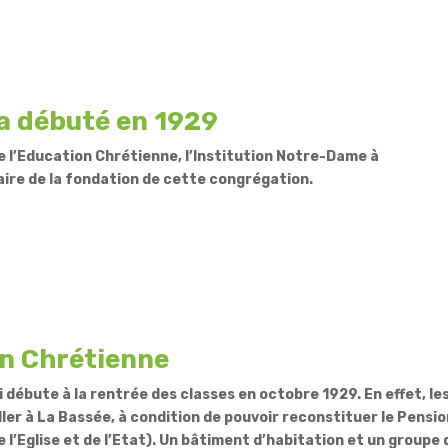
 a débuté en 1929
 l’Education Chrétienne, l’Institution Notre-Dame à
ire de la fondation de cette congrégation.
on Chrétienne
i débute à la rentrée des classes en octobre 1929. En effet, l
ler à La Bassée, à condition de pouvoir reconstituer le Pension
e l’Eglise et de l’Etat). Un bâtiment d’habitation et un groupe d