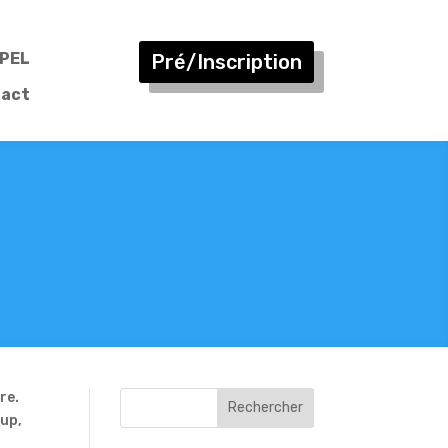
PEL
Pré/Inscription
act
re.
Rechercher
oup,