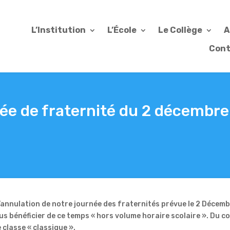
L’Institution
L’École
Le Collège
A
Cont
née de fraternité du 2 décembre
l’annulation de notre journée des fraternités prévue le 2 Décemb
us bénéficier de ce temps « hors volume horaire scolaire ». Du c
 classe « classique ».